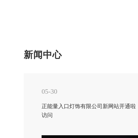
新闻中心
05-30
正能量入口灯饰有限公司新网站开通啦
访问